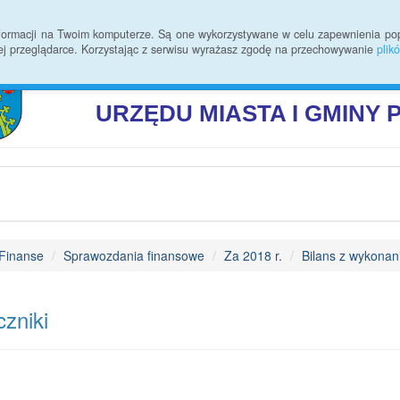
 zmian
Rodo
Kontakt
Statystyki
Informacje ogólne
informacji na Twoim komputerze. Są one wykorzystywane w celu zapewnienia po
ej przeglądarce. Korzystając z serwisu wyrażasz zgodę na przechowywanie
plik
BIULETYN INFORMAC
URZĘDU
MIASTA I GMINY
Finanse
Sprawozdania finansowe
Za 2018 r.
Bilans z wykonan
zniki