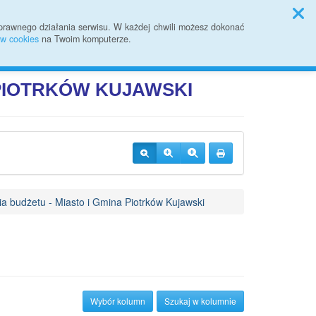
Sprawozdania finansowe
prawnego działania serwisu. W każdej chwili możesz dokonać
ów cookies
na Twoim komputerze.
Przycisk wyszukaj duży
Szukaj
JI PUBLICZNEJ
 PIOTRKÓW
KUJAWSKI
ia budżetu - Miasto i Gmina Piotrków Kujawski
Wybór kolumn
Szukaj w kolumnie