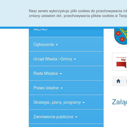
Strona główna
Informacje ogólne
Rejestr
Nasz serwis wykorzystuje pliki cookies do przechowywania 
zmiany ustawień dot. przechowywania plików cookies w Twoj
MENU
Ogłoszenia
Urząd Miasta i Gminy
Rada Miejska
Prawo lokalne
Załąc
Strategie, plany, programy
Zamówienia publiczne