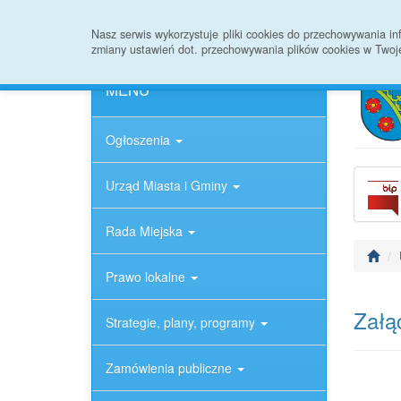
Strona główna
Informacje ogólne
Rejestr
Nasz serwis wykorzystuje pliki cookies do przechowywania 
zmiany ustawień dot. przechowywania plików cookies w Twoj
MENU
Ogłoszenia
Urząd Miasta i Gminy
Rada Miejska
Prawo lokalne
Załąc
Strategie, plany, programy
Zamówienia publiczne