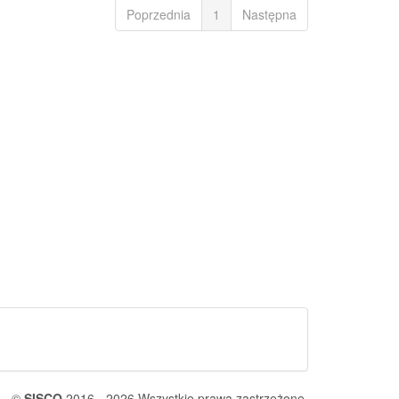
Poprzednia
1
Następna
©
SISCO
2016 - 2026 Wszystkie prawa zastrzeżone.