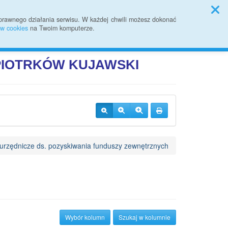
Sprawozdania finansowe
prawnego działania serwisu. W każdej chwili możesz dokonać
ów cookies
na Twoim komputerze.
Przycisk wyszukaj duży
Szukaj
JI PUBLICZNEJ
 PIOTRKÓW
KUJAWSKI
urzędnicze ds. pozyskiwania funduszy zewnętrznych
Wybór kolumn
Szukaj w kolumnie