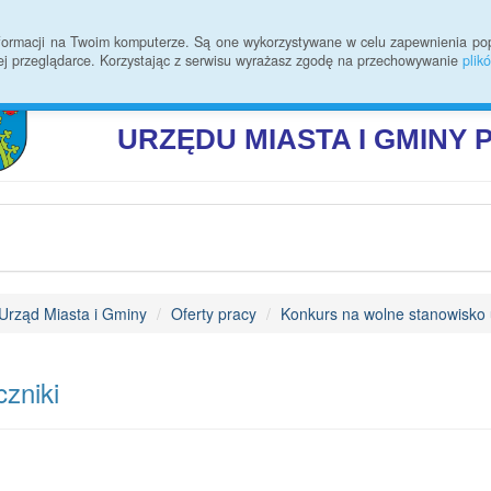
 zmian
Rodo
Kontakt
Statystyki
Informacje ogólne
informacji na Twoim komputerze. Są one wykorzystywane w celu zapewnienia po
ej przeglądarce. Korzystając z serwisu wyrażasz zgodę na przechowywanie
plik
BIULETYN INFORMAC
URZĘDU
MIASTA I GMINY
Urząd Miasta i Gminy
Oferty pracy
Konkurs na wolne stanowisko 
zniki