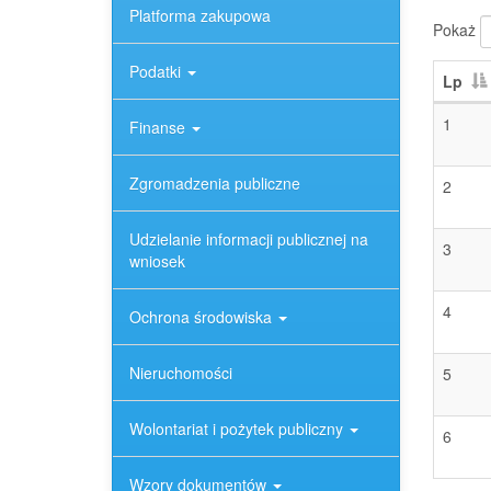
Platforma zakupowa
Pokaż
Podatki
Lp
1
Finanse
Zgromadzenia publiczne
2
Udzielanie informacji publicznej na
3
wniosek
4
Ochrona środowiska
Nieruchomości
5
Wolontariat i pożytek publiczny
6
Wzory dokumentów