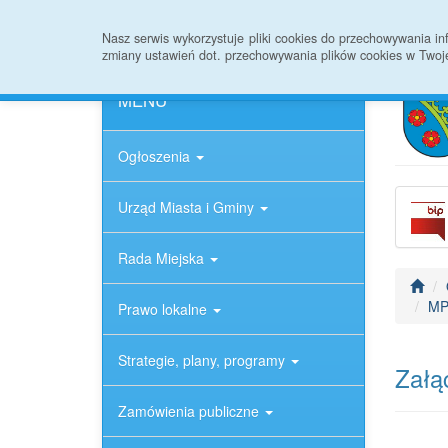
Strona główna
Informacje ogólne
Rejestr
Nasz serwis wykorzystuje pliki cookies do przechowywania 
zmiany ustawień dot. przechowywania plików cookies w Twoj
MENU
Ogłoszenia
Urząd Miasta i Gminy
Rada Miejska
MPZ
Prawo lokalne
Strategie, plany, programy
Załąc
Zamówienia publiczne