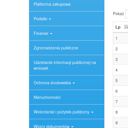
Platforma zakupowa
Pokaż
Podatki
Lp
Finanse
1
Zgromadzenia publiczne
2
3
Udzielanie informacji publicznej na
wniosek
4
5
Ochrona środowiska
6
Nieruchomości
7
Wolontariat i pożytek publiczny
8
9
Wzory dokumentów