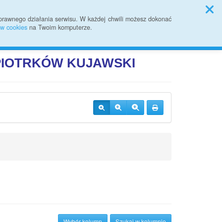
Sprawozdania finansowe
prawnego działania serwisu. W każdej chwili możesz dokonać
ów cookies
na Twoim komputerze.
Przycisk wyszukaj duży
Szukaj
JI PUBLICZNEJ
 PIOTRKÓW
KUJAWSKI
Wybór kolumn
Szukaj w kolumnie