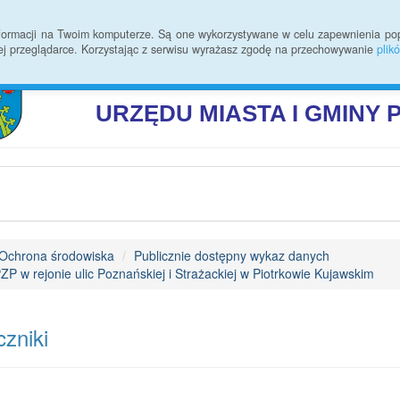
 zmian
Rodo
Kontakt
Statystyki
Informacje ogólne
informacji na Twoim komputerze. Są one wykorzystywane w celu zapewnienia po
ej przeglądarce. Korzystając z serwisu wyrażasz zgodę na przechowywanie
plik
BIULETYN INFORMAC
URZĘDU
MIASTA I GMINY
Ochrona środowiska
Publicznie dostępny wykaz danych
P w rejonie ulic Poznańskiej i Strażackiej w Piotrkowie Kujawskim
zniki