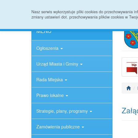
Strona główna
Informacje ogólne
Rejestr
Nasz serwis wykorzystuje pliki cookies do przechowywania 
zmiany ustawień dot. przechowywania plików cookies w Twoj
MENU
Ogłoszenia
Urząd Miasta i Gminy
Rada Miejska
Prawo lokalne
Załąc
Strategie, plany, programy
Zamówienia publiczne