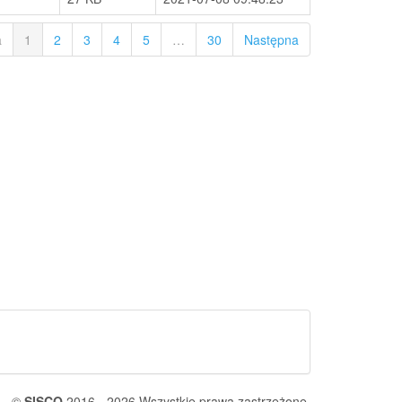
a
1
2
3
4
5
…
30
Następna
©
SISCO
2016 - 2026 Wszystkie prawa zastrzeżone.