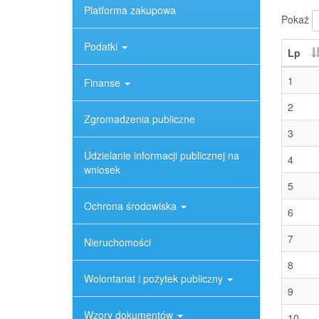
Platforma zakupowa
Pokaż
Podatki
Lp
1
Finanse
2
Zgromadzenia publiczne
3
Udzielanie informacji publicznej na
4
wniosek
5
Ochrona środowiska
6
7
Nieruchomości
8
Wolontariat i pożytek publiczny
9
Wzory dokumentów
10