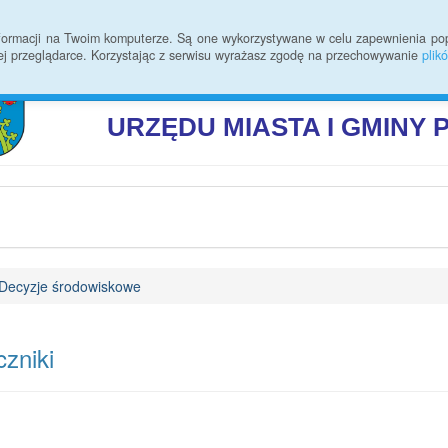
 zmian
Rodo
Kontakt
Statystyki
Informacje ogólne
informacji na Twoim komputerze. Są one wykorzystywane w celu zapewnienia po
ej przeglądarce. Korzystając z serwisu wyrażasz zgodę na przechowywanie
plik
BIULETYN INFORMAC
URZĘDU
MIASTA I GMINY
Decyzje środowiskowe
zniki