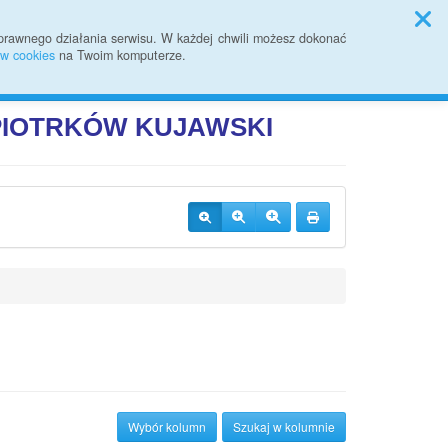
Sprawozdania finansowe
prawnego działania serwisu. W każdej chwili możesz dokonać
ów cookies
na Twoim komputerze.
Przycisk wyszukaj duży
Szukaj
JI PUBLICZNEJ
 PIOTRKÓW
KUJAWSKI
Wybór kolumn
Szukaj w kolumnie