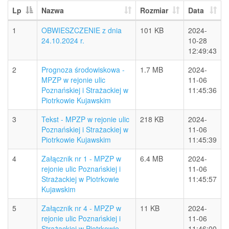
Lp
Nazwa
Rozmiar
Data
1
OBWIESZCZENIE z dnia
101 KB
2024-
24.10.2024 r.
10-28
12:49:43
2
Prognoza środowiskowa -
1.7 MB
2024-
MPZP w rejonie ulic
11-06
Poznańskiej i Strażackiej w
11:45:36
Piotrkowie Kujawskim
3
Tekst - MPZP w rejonie ulic
218 KB
2024-
Poznańskiej i Strażackiej w
11-06
Piotrkowie Kujawskim
11:45:39
4
Załącznik nr 1 - MPZP w
6.4 MB
2024-
rejonie ulic Poznańskiej i
11-06
Strażackiej w Piotrkowie
11:45:57
Kujawskim
5
Załącznik nr 4 - MPZP w
11 KB
2024-
rejonie ulic Poznańskiej i
11-06
Strażackiej w Piotrkowie
11:46:00